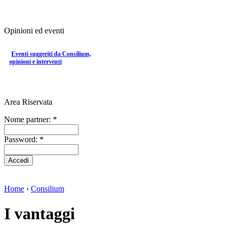
Opinioni ed eventi
Eventi suggeriti da Consilium,
opinioni e interventi
Area Riservata
Nome partner:
*
Password:
*
Home
›
Consilium
I vantaggi