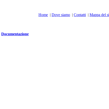
Home
|
Dove siamo
|
Contatti
|
Mappa del si
Documentazione