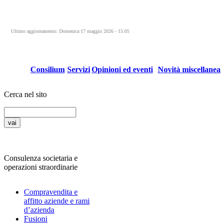
Ultimo aggiornamento: Domenica 17 maggio 2026 - 15:05
Consilium
Servizi
Opinioni ed eventi
Novità miscellanea
Cerca nel sito
Consulenza societaria e
operazioni straordinarie
Compravendita e
affitto aziende e rami
d’azienda
Fusioni